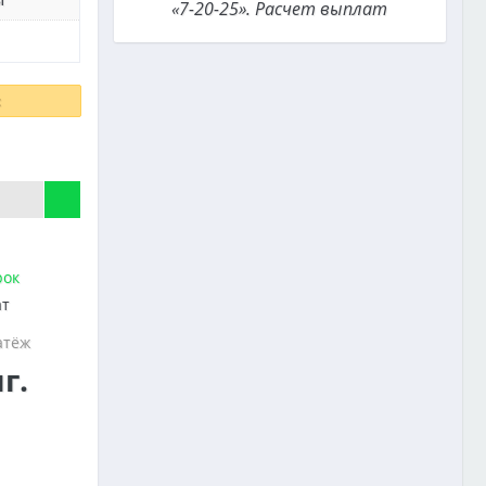
«7-20-25». Расчет выплат
:
рок
ат
атёж
г.