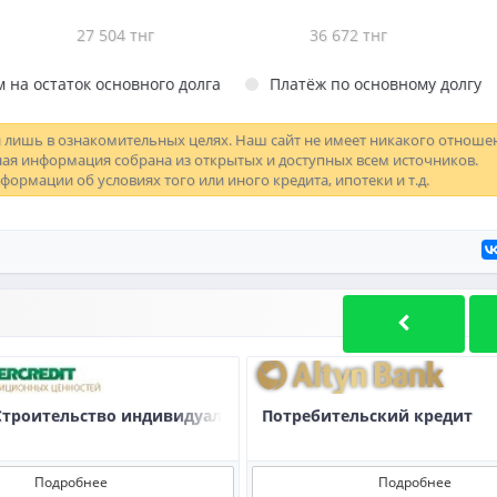
27 504
тнг
36 672
тнг
 на остаток основного долга
Платёж по основному долгу
 лишь в ознакомительных целях. Наш сайт не имеет никакого отноше
ая информация собрана из открытых и доступных всем источников.
формации об условиях того или иного кредита, ипотеки и т.д.
потечных жилищных займов/ипотечных займов
Строительство индивидуального жилья
Потребительский кредит
Подробнее
Подробнее