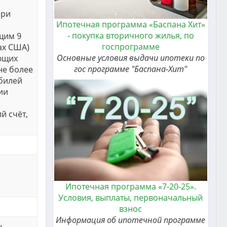
при
Ипотечная программа «Баспана Хит»
- покупка вторичного жилья, по
щим 9
госпрограмме
рах США)
Основные условия выдачи ипотеки по
ующих
гос программе "Баспана-Хит"
не более
обилей
ии
й счёт,
Ипотечная программа «7-20-25».
Условия, выплаты, первоначальный
взнос
Информация об ипотечной программе
ы