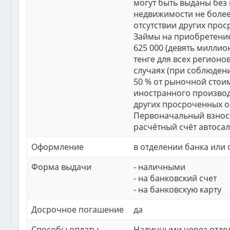
могут быть выданы без 
недвижимости не более
отсутствии других проср
Займы на приобретени
625 000 (девять миллио
тенге для всех регионо
случаях (при соблюдени
50 % от рыночной стои
иностранного производс
других просроченных обя
Первоначальный взнос к
расчётный счёт автосал
Оформление
в отделении банка или 
Форма выдачи
- наличными
- на банковский счет
- на банковскую карту
Досрочное погашение
да
Способы оплаты
Наличными через отдел