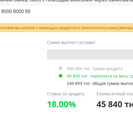
 8000 8000 88
 условия вы можете с помощью кредитного (ипотечного) калькулятора
Сумма выплат составит
500 000
тнг.
сумма кредита
49 899
тнг.
переплата за
весь с
549 899
тнг.
общая сумма выпл
Ставка по кредиту
Ежемесячный пл
18.00%
45 840
тн