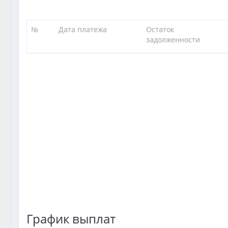
№
Дата платежа
Остаток
задолженности
График выплат