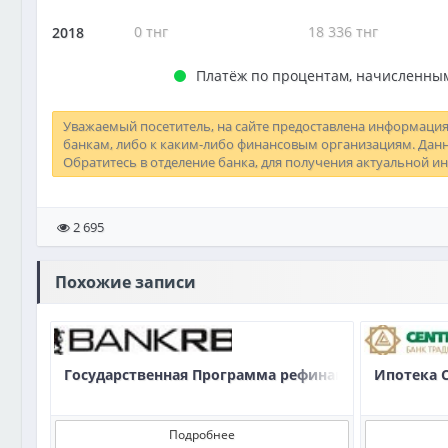
0
тнг
18 336
тнг
2018
Платёж по процентам, начисленным
Уважаемый посетитель, на сайте предоставлена информация
банкам, либо к каким-либо финансовым организациям. Данн
Обратитесь в отделение банка, для получения актуальной ин
2 695
Похожие записи
Государственная Программа рефинансирования и
Ипотека 
Подробнее