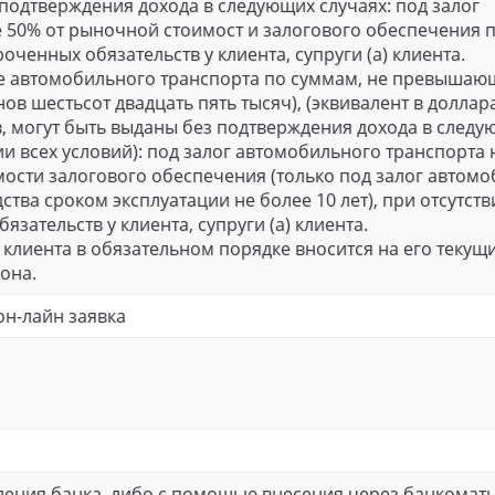
подтверждения дохода в следующих случаях: под залог
 50% от рыночной стоимост и залогового обеспечения 
оченных обязательств у клиента, супруги (а) клиента.
е автомобильного транспорта по суммам, не превышаю
нов шестьсот двадцать пять тысяч), (эквивалент в долла
в, могут быть выданы без подтверждения дохода в след
и всех условий): под залог автомобильного транспорта 
мости залогового обеспечения (только под залог автом
тва сроком эксплуатации не более 10 лет), при отсутств
зательств у клиента, супруги (а) клиента.
лиента в обязательном порядке вносится на его текущи
она.
он-лайн заявка
ения банка, либо с помощью внесения через банкомат