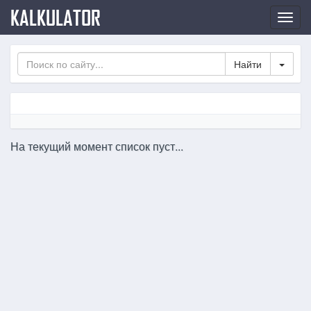
KALKULATOR
Нави
по
сайт
Toggl
На текущий момент список пуст...