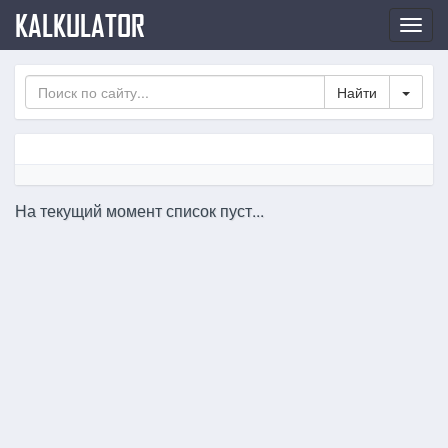
KALKULATOR
Нави
по
сайт
Toggl
На текущий момент список пуст...