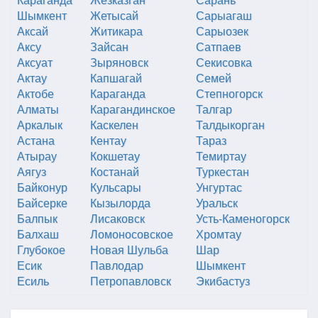
Шымкент
Жетысай
Сарыагаш
Аксай
Житикара
Сарыозек
Аксу
Зайсан
Сатпаев
Аксуат
Зыряновск
Секисовка
Актау
Капшагай
Семей
Актобе
Караганда
Степногорск
Алматы
Карагандинское
Талгар
Аркалык
Каскелен
Талдыкорган
Астана
Кентау
Тараз
Атырау
Кокшетау
Темиртау
Аягуз
Костанай
Туркестан
Байконур
Кульсары
Унгуртас
Байсерке
Кызылорда
Уральск
Балпык
Лисаковск
Усть-Каменогорск
Балхаш
Ломоносовское
Хромтау
Глубокое
Новая Шульба
Шар
Есик
Павлодар
Шымкент
Есиль
Петропавловск
Экибастуз