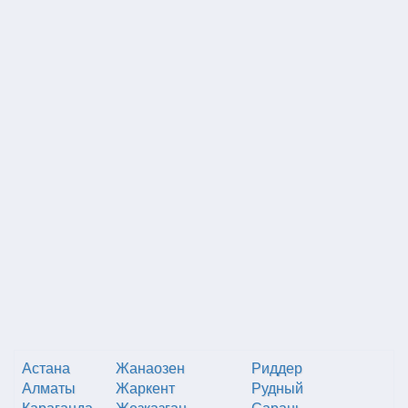
Астана
Жанаозен
Риддер
Алматы
Жаркент
Рудный
Караганда
Жезказган
Сарань