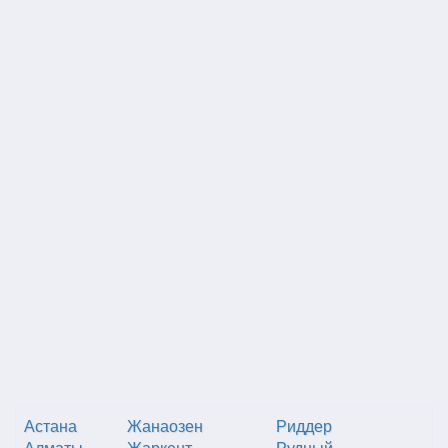
Астана
Жанаозен
Риддер
Алматы
Жаркент
Рудный