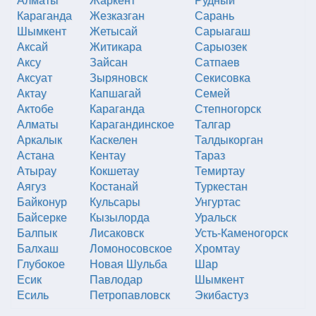
Караганда
Жезказган
Сарань
Шымкент
Жетысай
Сарыагаш
Аксай
Житикара
Сарыозек
Аксу
Зайсан
Сатпаев
Аксуат
Зыряновск
Секисовка
Актау
Капшагай
Семей
Актобе
Караганда
Степногорск
Алматы
Карагандинское
Талгар
Аркалык
Каскелен
Талдыкорган
Астана
Кентау
Тараз
Атырау
Кокшетау
Темиртау
Аягуз
Костанай
Туркестан
Байконур
Кульсары
Унгуртас
Байсерке
Кызылорда
Уральск
Балпык
Лисаковск
Усть-Каменогорск
Балхаш
Ломоносовское
Хромтау
Глубокое
Новая Шульба
Шар
Есик
Павлодар
Шымкент
Есиль
Петропавловск
Экибастуз