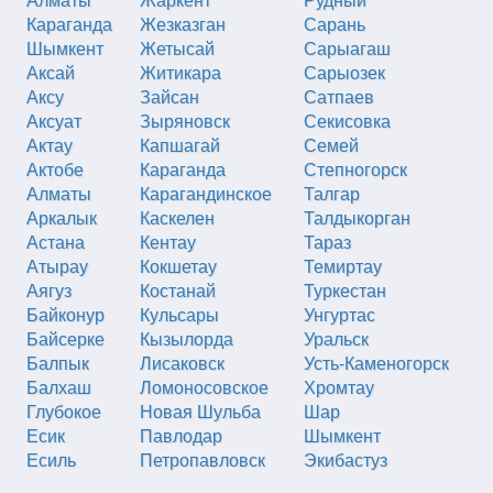
Караганда
Жезказган
Сарань
Шымкент
Жетысай
Сарыагаш
Аксай
Житикара
Сарыозек
Аксу
Зайсан
Сатпаев
Аксуат
Зыряновск
Секисовка
Актау
Капшагай
Семей
Актобе
Караганда
Степногорск
Алматы
Карагандинское
Талгар
Аркалык
Каскелен
Талдыкорган
Астана
Кентау
Тараз
Атырау
Кокшетау
Темиртау
Аягуз
Костанай
Туркестан
Байконур
Кульсары
Унгуртас
Байсерке
Кызылорда
Уральск
Балпык
Лисаковск
Усть-Каменогорск
Балхаш
Ломоносовское
Хромтау
Глубокое
Новая Шульба
Шар
Есик
Павлодар
Шымкент
Есиль
Петропавловск
Экибастуз