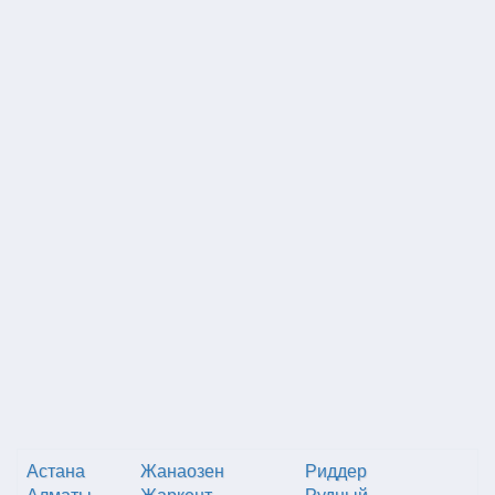
Астана
Жанаозен
Риддер
Алматы
Жаркент
Рудный